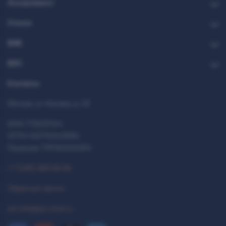
Ассортимент
Стекло
B2B
B2C
Контакты
Москва, ул. Каховка, д. 23
ИНН 7712037444
ОГРН 1027700413950
Лицензия 77РПА0000514
+7 (495) 993-99-99
Обратный звонок
ast.info@ast-inter.ru