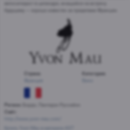
велосипедист в цилиндре, мчащийся на встречу
будущему — хорошо известен за пределами Франции.
Страна:
Категория:
Франция
Вино
Регион:
Бордо, Лангедок-Руссийон
Сайт:
http://www.yvon-mau.com/
Купить Yvon Mau в магазине AST