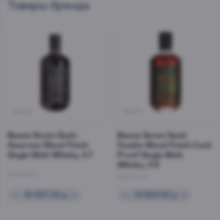
Товары бренда
39438
39442
Виски Seven Seals
Виски Seven Seals
Amarone Wood Finish
Double Wood Finish Cask
Single Malt Whisky, 0.7
Proof Single Malt
Whisky, 0.5
Швейцария
Швейцария
–
12 557.00 р.
+
–
13 563.00 р.
+