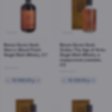
39440
39446
Виски Seven Seals
Виски Seven Seals
Sherry Wood Finish
Zodiac The Age of Aries
Single Malt Whisky, 0.7
Single Malt Whisky, в
подарочной упаковке,
0.5
Швейцария
Швейцария
–
12 099.00 р.
+
–
12 109.00 р.
+