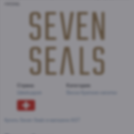
наград.
Страна:
Категория:
Швейцария
Виски
Крепкие напитки
Купить Seven Seals в магазине AST