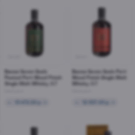
39439
39441
Виски Seven Seals
Виски Seven Seals Port
Peated Port Wood Finish
Wood Finish Single Malt
Single Malt Whisky, 0.7
Whisky, 0.7
Швейцария
Швейцария
–
13 472.00 р.
+
–
12 557.00 р.
+