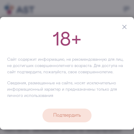
Главная
Производитель
Seven Seals
18+
Seven Seals
Seven Seals Innovation AG - это швейцарская компания,
занимающаяся инновационным производством
Сайт содержит информацию, не рекомендованную для лиц,
спиртных напитков. Компания появилась в 2018 году.
не достигших совершеннолетнего возраста. Для доступа на
сайт подтвердите, пожалуйста, свое совершеннолетие.
Фокус-производство виски single malts высочайшего
качества. Стандарты компании-инновации, выдающееся
Сведения, размещенные на сайте, носят исключительно
качество, экология и только натуральные ингредиенты. С
информационный характер и предназначены только для
помощью запатентованного метода Stockhausen -
личного использования
команда установила новые стандарты в производстве
алкоголя, существенно экономя сроки производства, а
Подтвердить
так же улучшая экономику и окружающую среду. Seven
Seals Innovation AG производит восхитительный single
malts виски, завоевавшие множество международных