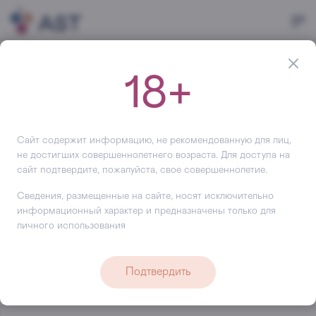
Главная
Производитель
Royal Salute
18+
Royal Salute
Royal Salute бренд выпускает лимитированные релизы,
вдохновленные миром поло и местами, с которыми
Сайт содержит информацию, не рекомендованную для лиц,
связан этот элегантный спорт.
не достигших совершеннолетнего возраста. Для доступа на
сайт подтвердите, пожалуйста, свое совершеннолетие.
Сведения, размещенные на сайте, носят исключительно
информационный характер и предназначены только для
личного использования
Подтвердить