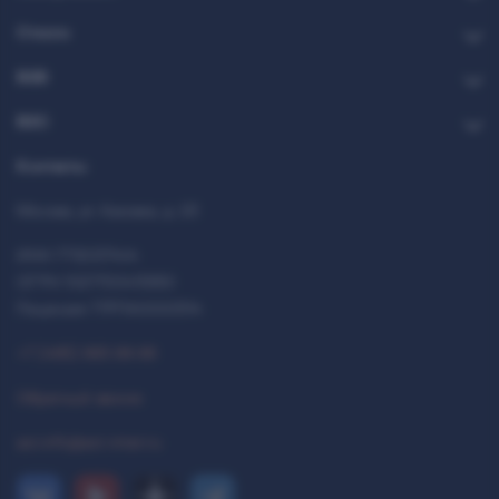
Стекло
B2B
B2C
Контакты
Москва, ул. Каховка, д. 23
ИНН 7712037444
ОГРН 1027700413950
Лицензия 77РПА0000514
+7 (495) 993-99-99
Обратный звонок
ast.info@ast-inter.ru