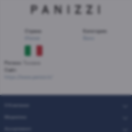
Страна:
Категория:
Италия
Вино
Регион:
Тоскана
Сайт:
https://www.panizzi.it/
О Компании
Медиатека
Ассортимент