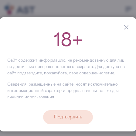
Главная
Производитель
Panizzi
18+
Panizzi
Верначча ди Сан Джиминьяно — единственное белое
вино категории DOCG в Тоскане. Верначча от Panizzi, по
Сайт содержит информацию, не рекомендованную для лиц,
мнению ведущих винных справочников Италии,
не достигших совершеннолетнего возраста. Для доступа на
сайт подтвердите, пожалуйста, свое совершеннолетие.
считается одним из лучших вин этой категории.
Джованни Паницци, основавший одноименное
Сведения, размещенные на сайте, носят исключительно
хозяйство в Сан Джиминьяно в 1989 году, внес
информационный характер и предназначены только для
внушительный вклад в развитие бренда Верначча в
личного использования
Италии и во всем мире. Благодаря высочайшему
качеству и запоминающейся этикетке вина Panizzi
Подтвердить
заслужили признание и стали узнаваемы как на
внутреннем рынке, таки на международной арене.