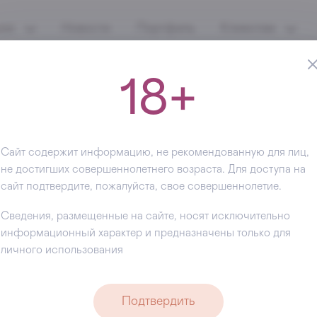
нии
Новости
Портфель
Клиентам
18+
Сайт содержит информацию, не рекомендованную для лиц,
не достигших совершеннолетнего возраста. Для доступа на
сайт подтвердите, пожалуйста, свое совершеннолетие.
Сведения, размещенные на сайте, носят исключительно
информационный характер и предназначены только для
личного использования
менное предприятие полного цикла, состоящее из че
ованием. Продукция завода представлена широким
 вермутов, бальзамов, настоек и водки.
Подтвердить