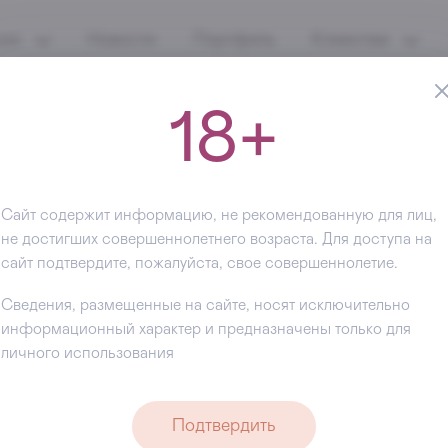
нии
Новости
Портфель
Клиентам
18+
Сайт содержит информацию, не рекомендованную для лиц,
не достигших совершеннолетнего возраста. Для доступа на
сайт подтвердите, пожалуйста, свое совершеннолетие.
Сведения, размещенные на сайте, носят исключительно
информационный характер и предназначены только для
личного использования
едгорий Фудзи и только тщательно отобранные солодо
носочиненным вкусом.
Подтвердить