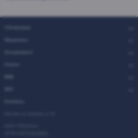
О Компании
Медиатека
Ассортимент
Стекло
B2B
B2C
Контакты
Москва, ул. Каховка, д. 23
ИНН 7712037444
ОГРН 1027700413950