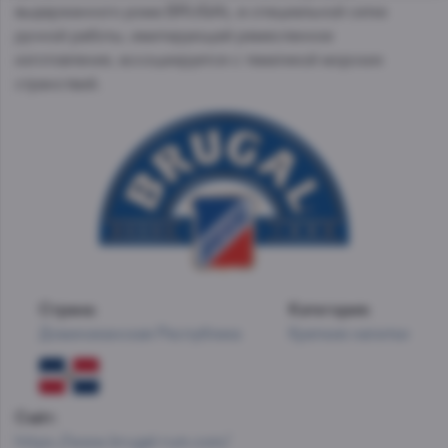
выдержанного рома BRUGAL в специальной сетке
ручной работы, имитирующей ремесленное
изготовление, ассоциируется с тематикой морских
странствий.
Страна:
Категория:
Доминиканская Республика
Крепкие напитки
Сайт:
https://www.brugal-rum.com/