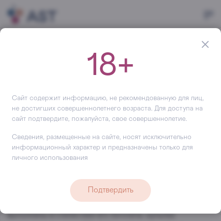
Главная
Производитель
Brugal
18+
Brugal
BRUGAL — единственный в мире 100% доминиканский
ром, который производится исключительно из местного
Сайт содержит информацию, не рекомендованную для лиц,
сырья.
не достигших совершеннолетнего возраста. Для доступа на
сайт подтвердите, пожалуйста, свое совершеннолетие.
Секреты купажа напитка уже 120 лет передаются из
поколения в поколение в династии Бругал. Только
Сведения, размещенные на сайте, носят исключительно
представители этой семьи могут становиться мастерами
информационный характер и предназначены только для
ронерос (мастерами купажа), наследуя тайну создания
личного использования
идеального рома.
Ром BRUGAL неизменно держит пальму первенства на
Подтвердить
Карибах, являясь национальным достоянием
Доминиканской Республики, где даже дорожные знаки
выполнены в стилистике его логотипа. Бутылка