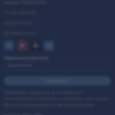
Лицензия 77РПА0000514
+7 (495) 993-99-99
Обратный звонок
ast.info@ast-inter.ru
Подписаться на рассылку
Подписываясь на рассылки, вы соглашаетесь с
пользовательским соглашением
и
положением о персональных
данных и конфиденциальности
персональных данных.