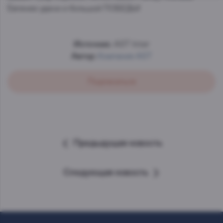
Евгению удачи и большой ПОБЕДЫ!
Источник:
AST Inter
Автор:
Компания AST
Подписаться
Предыдущая новость
Следующая новость