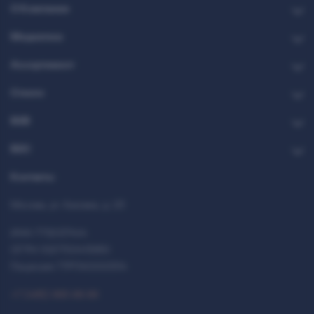
О Компании
Медиатека
Ассортимент
Стекло
B2B
B2C
Контакты
Москва, ул. Каховка, д. 23
ИНН 7712037444
ОГРН 1027700413950
Лицензия 77РПА0000514
+7 (495) 993-99-99