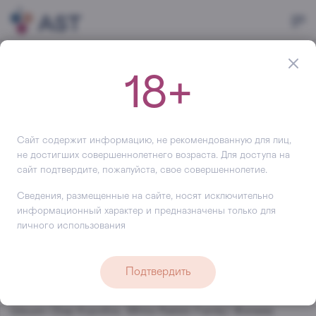
Главная
Новости
Россия в ФИНАЛЕ Diplomatico World Tournament 2017
18+
30 марта 2017
3381 просмотр
Новость
Россия в ФИНАЛЕ Diplomatico
Сайт содержит информацию, не рекомендованную для лиц,
World Tournament 2017
не достигших совершеннолетнего возраста. Для доступа на
сайт подтвердите, пожалуйста, свое совершеннолетие.
Россия в ФИНАЛЕ Diplomatico World Tournament 2017.
Сведения, размещенные на сайте, носят исключительно
В июне в Лондоне, на родине барменской культуры,
информационный характер и предназначены только для
личного использования
пройдет очередной ежегодный конкурс от известного
венесуэльского рома Botucal Diplomatico. Дипломаты, а
именно так, в шутку, называют барменов в Компании
Подтвердить
Botucal, сразятся в финале за звание лучшего! От
России на конкурсе будет присутствовать Евгений
Шашин (Бар Коробок, White Rabbit Family) Желаем