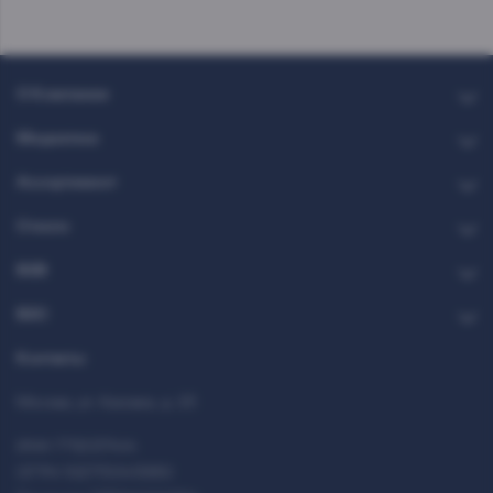
О Компании
Медиатека
Ассортимент
Стекло
B2B
B2C
Контакты
Москва, ул. Каховка, д. 23
ИНН 7712037444
ОГРН 1027700413950