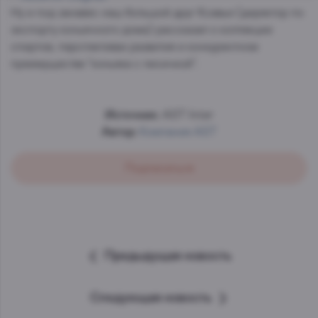
Ну и под занавес наш большой друг Ксавье (директор по
экспорту коньячного дома) рассказал о коллекции
спиртов, перспективах развития и конкурентном
преимуществе "коньяка с лисичкой".
Источник:
AST Inter
Автор:
Компания AST
Подписаться
Предыдущая новость
Следующая новость