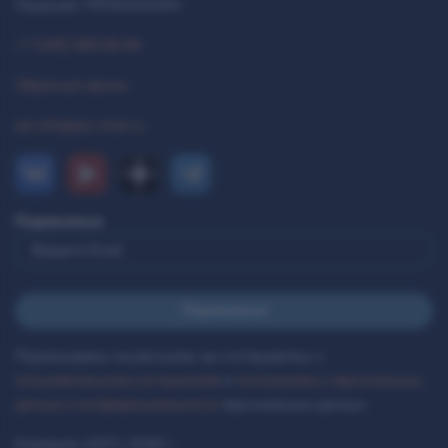
Лицензия 77РПА0000514
+7 (495) 993-99-99
Обратный звонок
ast.info@ast-inter.ru
Подписаться
Подписываясь на рассылки, вы соглашаетесь с
пользовательским соглашением
и
положением о персональных
данных и конфиденциальности
персональных данных.
Компания «AST», 2026 г.