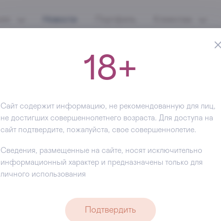
нии
Новости
Портфель
Клиентам
18+
Сайт содержит информацию, не рекомендованную для лиц,
не достигших совершеннолетнего возраста. Для доступа на
сайт подтвердите, пожалуйста, свое совершеннолетие.
Сведения, размещенные на сайте, носят исключительно
информационный характер и предназначены только для
личного использования
Новость
Подтвердить