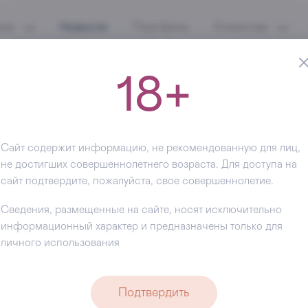
нии
Новости
Портфель
Клиентам
18+
Сайт содержит информацию, не рекомендованную для лиц,
не достигших совершеннолетнего возраста. Для доступа на
сайт подтвердите, пожалуйста, свое совершеннолетие.
Сведения, размещенные на сайте, носят исключительно
информационный характер и предназначены только для
шираза
личного использования
й день шираза
, он же французский красный сорт сир
Подтвердить