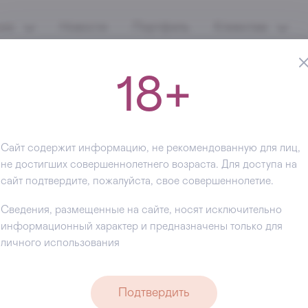
нии
Новости
Портфель
Клиентам
18+
Сайт содержит информацию, не рекомендованную для лиц,
 Bourgogne JCB №69
не достигших совершеннолетнего возраста. Для доступа на
сайт подтвердите, пожалуйста, свое совершеннолетие.
Сведения, размещенные на сайте, носят исключительно
информационный характер и предназначены только для
 — Cremant de Bourgogn
личного использования
отностью отлично утоляет жажду. В интенсивном аромат
Подтвердить