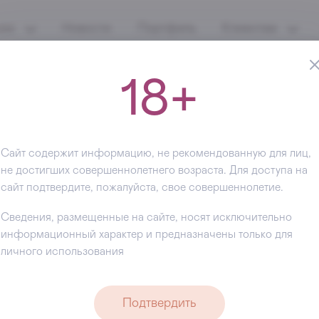
нии
Новости
Портфель
Клиентам
18+
Сайт содержит информацию, не рекомендованную для лиц,
Tour и Mozia
не достигших совершеннолетнего возраста. Для доступа на
сайт подтвердите, пожалуйста, свое совершеннолетие.
Сведения, размещенные на сайте, носят исключительно
информационный характер и предназначены только для
 Sallier De La Tour и Moz
личного использования
ми в самом сердце Сицилии с 1830 года. В 2012 году х
Подтвердить