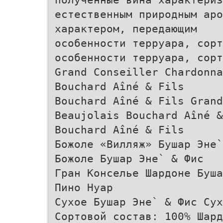
естественным природным аро
характером, передающим
особенности терруара, сорт
особенности терруара, сорт
Grand Conseiller Chardonna
Bouchard Aîné & Fils
Bouchard Aîné & Fils Grand
Beaujolais Bouchard Aîné &
Bouchard Aîné & Fils
Божоле «Вилляж» Бушар Эне`
Божоле Бушар Эне` & Фис
Гран Конселье Шардоне Буша
Пино Нуар
Сухое Бушар Эне` & Фис Сух
Сортовой состав: 100% Шард