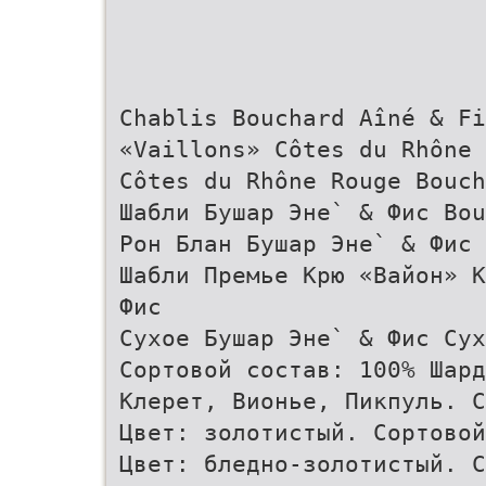
Chablis Bouchard Aîné & F
«Vaillons» Côtes du Rhône 
Côtes du Rhône Rouge Bouch
Шабли Бушар Эне` & Фис Bou
Рон Блан Бушар Эне` & Фис 
Шабли Премье Крю «Вайон» К
Фис
Сухое Бушар Эне` & Фис Сух
Сортовой состав: 100% Шард
Клерет, Вионье, Пикпуль. С
Цвет: золотистый. Сортовой
Цвет: бледно-золотистый. С