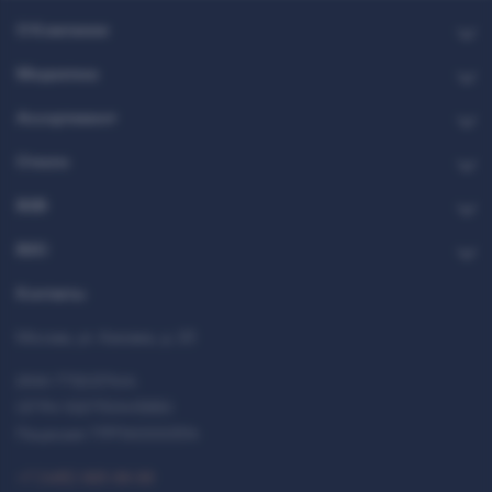
О Компании
Медиатека
Ассортимент
Стекло
B2B
B2C
Контакты
Москва, ул. Каховка, д. 23
ИНН 7712037444
ОГРН 1027700413950
Лицензия 77РПА0000514
+7 (495) 993-99-99