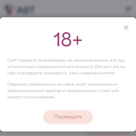
Главная
Бренды
Сербия
18+
Бренды Сербии
Большой ассортимент в категории Бренды Сербии и
легкий выбор напитков Сербии на сайте АСТ. Наши
Сайт содержит информацию, не рекомендованную для лиц,
персональные менеджеры предоставят детальную
не достигших совершеннолетнего возраста. Для доступа на
сайт подтвердите, пожалуйста, свое совершеннолетие.
информацию о ценах и скидках, проконсультируют по
условиям поставок, помогут выбрать подарки на все
Сведения, размещенные на сайте, носят исключительно
случаи жизни по доступной и привлекательной цене,
информационный характер и предназначены только для
предложат
действующие акции
.
личного использования
Удобно заказать, купить и быстро получить бренды
Сербии.
Подтвердить
Поиск