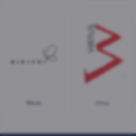
Bikicki
Virtus