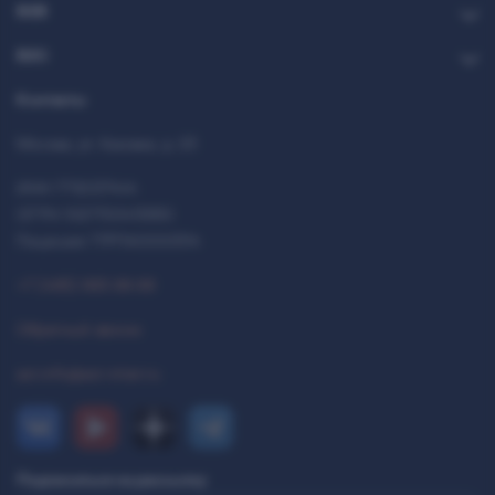
B2B
B2C
Контакты
Москва, ул. Каховка, д. 23
ИНН 7712037444
ОГРН 1027700413950
Лицензия 77РПА0000514
+7 (495) 993-99-99
Обратный звонок
ast.info@ast-inter.ru
Подписаться на рассылку