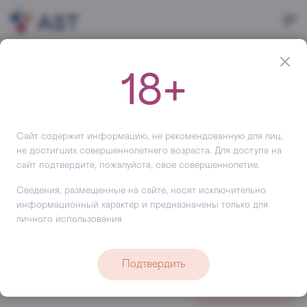
Главная
Бренды
Хорватия
18+
Бренды Хорватии
Большой ассортимент в категории Бренды Хорватии и
легкий выбор напитков Хорватии на сайте АСТ. Наши
Сайт содержит информацию, не рекомендованную для лиц,
персональные менеджеры предоставят детальную
не достигших совершеннолетнего возраста. Для доступа на
сайт подтвердите, пожалуйста, свое совершеннолетие.
информацию о ценах и скидках, проконсультируют по
условиям поставок, помогут выбрать подарки на все
Сведения, размещенные на сайте, носят исключительно
случаи жизни по доступной и привлекательной цене,
информационный характер и предназначены только для
предложат
действующие акции
.
личного использования
Удобно заказать, купить и быстро получить бренды
Хорватии.
Подтвердить
Поиск