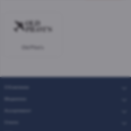
Old Pilot’s
О Компании
Медиатека
Ассортимент
Стекло