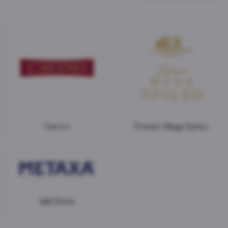
Cavino
Domain Mega Spileo
METAXA