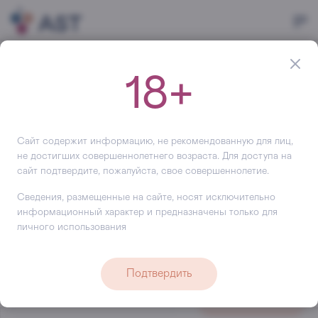
Главная
Бренды
Греция
18+
Бренды Греции
Большой ассортимент в категории Бренды Греции и
легкий выбор напитков Греции на сайте АСТ. Наши
Сайт содержит информацию, не рекомендованную для лиц,
персональные менеджеры предоставят детальную
не достигших совершеннолетнего возраста. Для доступа на
сайт подтвердите, пожалуйста, свое совершеннолетие.
информацию о ценах и скидках, проконсультируют по
условиям поставок, помогут выбрать подарки на все
Сведения, размещенные на сайте, носят исключительно
случаи жизни по доступной и привлекательной цене,
информационный характер и предназначены только для
предложат
действующие акции
.
личного использования
Удобно заказать, купить и быстро получить бренды
Греции.
Подтвердить
Поиск