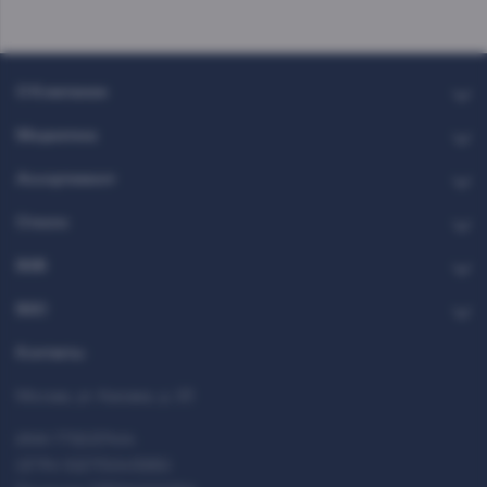
О Компании
Медиатека
Ассортимент
Стекло
B2B
B2C
Контакты
Москва, ул. Каховка, д. 23
ИНН 7712037444
ОГРН 1027700413950