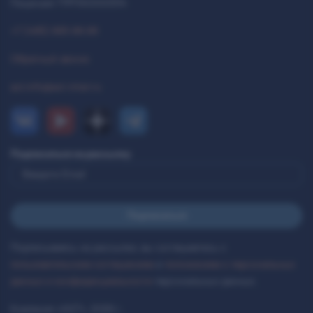
Лицензия 77РПА0000514
+7 (495) 993-99-99
Обратный звонок
ast.info@ast-inter.ru
Подписаться на рассылку
Подписываясь на рассылки, вы соглашаетесь с
пользовательским соглашением
и
положением о персональных
данных и конфиденциальности
персональных данных.
Компания «AST», 2026 г.