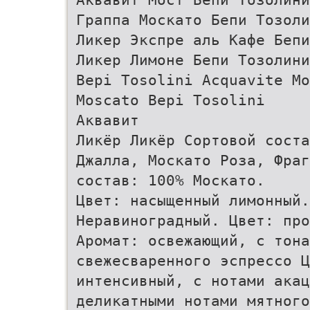
Граппа Москато Бепи Тозоли
Ликер Экспре аль Кафе Бепи
Ликер Лимоне Бепи Тозолини
Bepi Tosolini Acquavite Mo
Moscato Bepi Tosolini
Аквавит
Ликёр Ликёр Сортовой соста
Джалла, Москато Роза, Фраг
состав: 100% Москато.
Цвет: насыщенный лимонный.
Неравиноградный. Цвет: про
Аромат: освежающий, с тон
свежесваренного эспрессо Ц
интенсивный, с нотами акац
деликатными нотами мятного